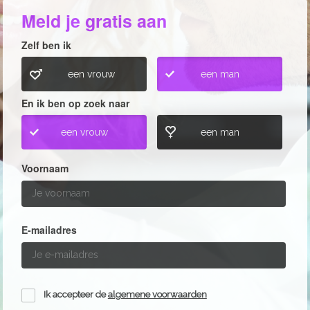
Meld je gratis aan
Zelf ben ik
een vrouw
een man
En ik ben op zoek naar
een vrouw
een man
Voornaam
E-mailadres
Ik accepteer de
algemene voorwaarden