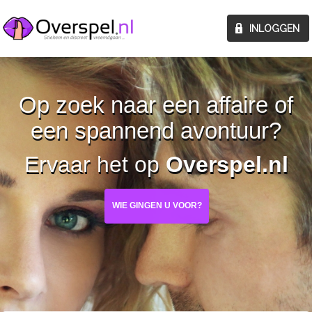
Op zoek naar een affaire of
een spannend avontuur?
Ervaar het op
Overspel.nl
WIE GINGEN U VOOR?